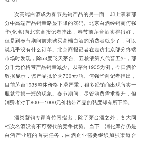
次高端白酒成为春节热销产品的另一面，却上演着部
分中高端产品销量略显下降的戏码。北京白酒经销商何强
华(化名)向北京商报记者指出，春节前茅台酒卖得很好，
但是到春节期间前来购买高端白酒的消费者就少了，可以
说几乎没有什么订单。北京商报记者在走访北京部分终端
市场时发现，除53度飞天茅台、五粮液第八代普五外，部
分千元价格带产品销量减少。以茅台1935为例，今日酒价
数据显示，该产品批价为730元/瓶。何强华向记者指出，
目前茅台1935整体价格下滑严重，很多经销商出现每卖一
瓶就亏损一瓶的现象。春节期间，尽管消费需求提升，但
消费者对于800—1000元价格带产品的黏度却有所下降。
酒类营销专家肖竹青指出，除了茅台酒之外，各大同
档次名酒没有不可替代的竞争优势。当下，消化库存仍是
白酒产业链的首要任务，白酒企业需要继续加强渠道合