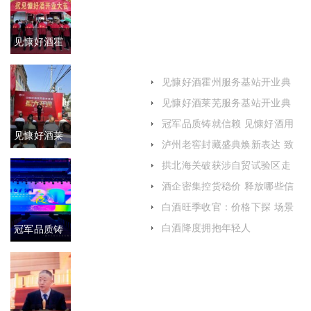
见慷好酒霍
州服务基站
见慷好酒霍州服务基站开业典
开业典礼盛
礼盛大举行
见慷好酒莱芜服务基站开业典
礼成功举办
大举行
冠军品质铸就信赖 见慷好酒用
见慷好酒莱
实力赢得消费者口碑
泸州老窖封藏盛典焕新表达 致
敬浓香出海110周年
芜服务基站
拱北海关破获涉自贸试验区走
私酒类系列案
酒企密集控货稳价 释放哪些信
开业典礼成
号
白酒旺季收官：价格下探 场景
功举办
分化
白酒降度拥抱年轻人
冠军品质铸
就信赖 见慷
好酒用实力
赢得消费者