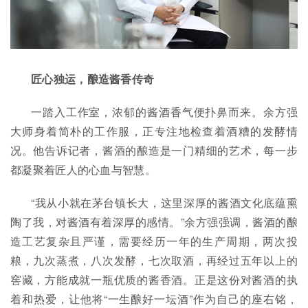
匠心独运，酿造酱香传奇
一踏入工作室，浓郁的酱酒香气便扑鼻而来。余方强
大师身着简朴的工作服，正专注地检查着酒糟的发酵情
况。他告诉记者，酱酒的酿造是一门精细的艺术，每一步
都凝聚着匠人的心血与智慧。
“我从小就在茅台镇长大，这里深厚的酱酒文化底蕴熏
陶了我，对酱酒有着深厚的感情。”余方强强调，酱酒的酿
造工艺复杂且严谨，需要经历一年的生产周期，两次投
粮，九次蒸煮，八次发酵，七次取酒，再经过五年以上的
窖藏，方能成就一瓶优质的酱香酒。正是这份对酱酒的执
着和热爱，让他将“一生酿好一坛酒”作为自己的座右铭，