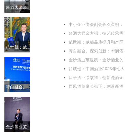
酱酒大师余
方强：技艺
中小企业协会副会长么久明：
传承需要时
白酒行业发展韧性延续，长期
酱酒大师余方强：技艺传承需
向好
要时间，更需要坚持和热爱
间，更需要
范世凯：赋能品质提升和产区
范世凯：赋
建设 加快形成酒业新质生产力
啤白融合、探索创新：华润酒
坚持和热爱
业畅谈白酒年轻化打造思路
能品质提升
金沙酒业范世凯：金沙酒业的
现阶段不急于追赶目标，要先
吕咸逊：中国酒业2023年七大
和产区建设
打好基础
猜想
口子酒业徐钦祥：创新是酒企
加快形成酒
的永恒话题
西凤酒董事长张正：创造新酒
啤白融合、
业新质生产
饮时代的新微醺
探索创新：
力
华润酒业畅
谈白酒年轻
金沙酒业范
化打造思路