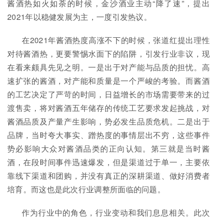
酱酒热如火如荼的时候，金沙酒业主动“降了速”，提出
2021年以稳健发展为主，一度引发热议。
在2021年酱酒热度高涨不下的时候，张道红提出理性
对待酱酒热，更要警惕水面下的陷阱，引发行业非议，现
在看来颇具先见之明。一是出于对产能与品质的担忧。高
速扩张的酱酒，对产能和质量是一个严峻的考验。而酱酒
的工艺决定了严苛的时间，日益增长的市场需要带来的过
渡售卖，将对酱酒五年储存的传统工艺要求发起挑战，对
酱酒品质及产量产生影响，势必发生品质危机。二是出于
品牌，当时夸大事实、蹭热度的事情层出不穷，这些事件
势必影响大众对酱酒品类的正向认知。第三就是当时酱
酒，在段时间事件迅速爆发，但是渠道过于单一，主要依
靠线下渠道和团购，并没有真正的深耕渠道、做好消费者
培育。而这也是此次行业调整所面临的问题。
作为行业中的角色，行业变动和我们息息相关。此次