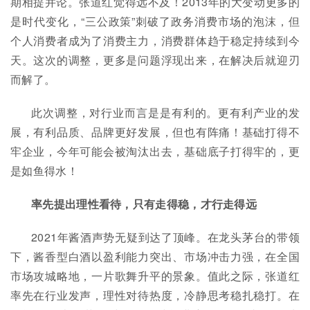
期相提并论。张道红觉得远不及！2013年的大变动更多的
是时代变化，“三公政策”刺破了政务消费市场的泡沫，但
个人消费者成为了消费主力，消费群体趋于稳定持续到今
天。这次的调整，更多是问题浮现出来，在解决后就迎刃
而解了。
此次调整，对行业而言是是有利的。更有利产业的发
展，有利品质、品牌更好发展，但也有阵痛！基础打得不
牢企业，今年可能会被淘汰出去，基础底子打得牢的，更
是如鱼得水！
率先提出理性看待，只有走得稳，才行走得远
2021年酱酒声势无疑到达了顶峰。在龙头茅台的带领
下，酱香型白酒以盈利能力突出、市场冲击力强，在全国
市场攻城略地，一片歌舞升平的景象。值此之际，张道红
率先在行业发声，理性对待热度，冷静思考稳扎稳打。在