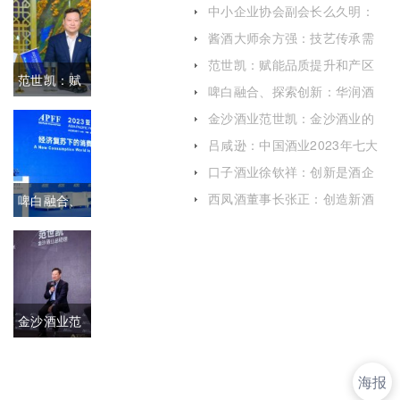
中小企业协会副会长么久明：
传承需要时
白酒行业发展韧性延续，长期
酱酒大师余方强：技艺传承需
向好
要时间，更需要坚持和热爱
间，更需要
范世凯：赋能品质提升和产区
范世凯：赋
建设 加快形成酒业新质生产力
啤白融合、探索创新：华润酒
坚持和热爱
业畅谈白酒年轻化打造思路
能品质提升
金沙酒业范世凯：金沙酒业的
现阶段不急于追赶目标，要先
吕咸逊：中国酒业2023年七大
和产区建设
打好基础
猜想
口子酒业徐钦祥：创新是酒企
加快形成酒
的永恒话题
西凤酒董事长张正：创造新酒
啤白融合、
业新质生产
饮时代的新微醺
探索创新：
力
华润酒业畅
谈白酒年轻
金沙酒业范
化打造思路
世凯：金沙
海报
酒业的现阶