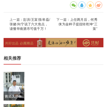
上一篇：
彭洪/王富强/牟磊/
下一篇：
上任两月后，何秀
张健/向宁说了六大焦点，
侠为金种子提扭转乾坤“三
读懂华南酒市可值千万！
策”
相关推荐
酱酒大师余
方强：技艺